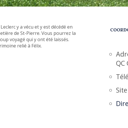
 Leclerc y a vécu et y est décédé en
COORD
metière de St-Pierre. Vous pourrez la
coup voyagé qui y ont été laissés.
imoine relié à Félix.
Adr
QC 
Tél
Sit
Dire